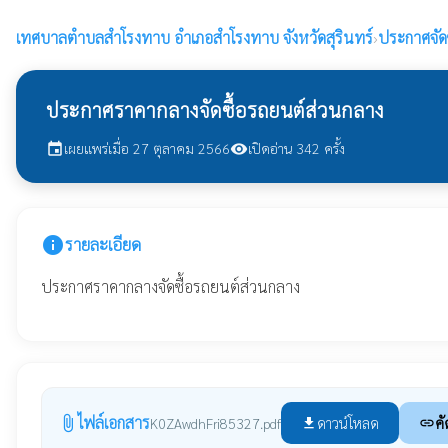
เทศบาลตำบลสำโรงทาบ
อำเภอสำโรงทาบ จังหวัดสุรินทร์
›
ประกาศจัดซื
ประกาศราคากลางจัดซื้อรถยนต์ส่วนกลาง
เผยแพร่เมื่อ 27 ตุลาคม 2566
เปิดอ่าน 342 ครั้ง
event
visibility
info
รายละเอียด
ประกาศราคากลางจัดซื้อรถยนต์ส่วนกลาง
ไฟล์เอกสาร
attach_file
ดาวน์โหลด
คั
K0ZAwdhFri85327.pdf
file_download
link