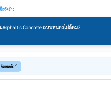
้อจัดจ้าง
Asphaltic Concrete ถนนหนองไผ่ล้อม2
คัดลอกลิงก์
k