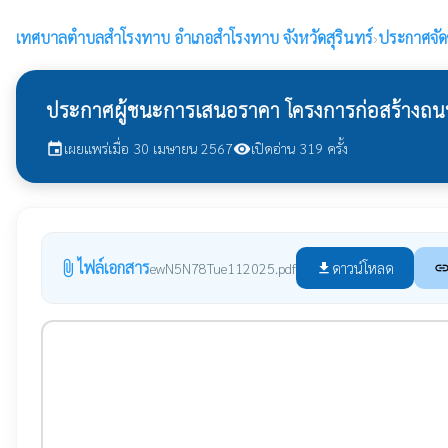
เทศบาลตำบลสำโรงทาบ
อำเภอสำโรงทาบ จังหวัดสุรินทร์
›
ประกาศจัดซื
ประกาศผู้ชนะการเสนอราคา โครงการก่อสร้างถนน
เผยแพร่เมื่อ 30 เมษายน 2567
เปิดอ่าน 319 ครั้ง
event
visibility
ไฟล์เอกสาร
attach_file
ดาวน์โหลด
ewN5N78Tue112025.pdf
file_download
lin