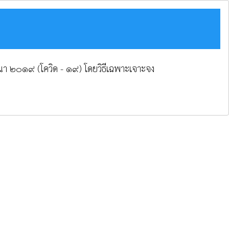
คโรนา ๒๐๑๙ (โควิด - ๑๙) โดยวิธีเฉพาะเจาะจง