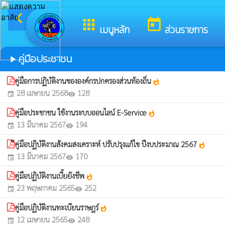
arrow_back_ios
ยินดีต้อนร
กลับเมนูหลัก
apps
today
เมนูหลัก
ส่วนราชการ
คู่มือประชาชน
play_arrow
คู่มือการปฏิบัติงานขององค์กรปกครองส่วนท้องถิ่น
whatshot
28 เมษายน 2568
128
event
visibility
คู่มือประชาชน ใช้งานระบบออนไลน์ E-Service
whatshot
13 มีนาคม 2567
194
event
visibility
ึคู่มือปฏิบัติงานสังคมสงเคราะห์ ปรับปรุงแก้ไข ปีงบประมาณ 2567
whatshot
13 มีนาคม 2567
170
event
visibility
คู่มือปฏิบัติงานเบี้ยยังชีพ
whatshot
23 พฤษภาคม 2565
252
event
visibility
คู่มือปฏิบัติงานทะเบียนราษฎร์
whatshot
12 เมษายน 2565
248
event
visibility