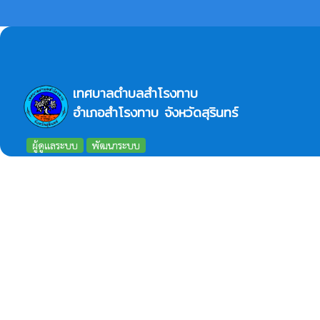
(5) ผลการดำเนินการ (output) (6) ผลลัพธ์หรือผลสัมฤทธิ์ (outcome/resu
เทศบาลตำบลสำโรงทาบ
อำเภอสำโรงทาบ จังหวัดสุรินทร์
ผู้ดูแลระบบ
พัฒนาระบบ