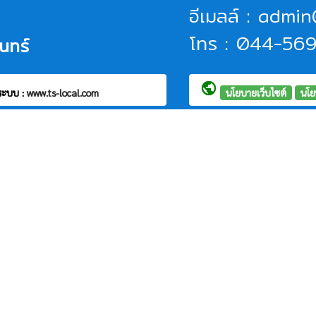
อีเมลล์ : admi
โทร : 044-56
นทร์
public
ระบบ :
www.ts-local.com
นโยบายเว็บไซต์
นโย