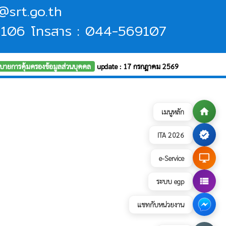
n@srt.go.th
9106 โทรสาร : 044-569107
บายการคุ้มครองข้อมูลส่วนบุคคล
update : 17 กรกฎาคม 2569
home
เมนูหลัก
verified
ITA 2026
desktop_windows
e-Service
view_list
ระบบ egp
แชทกับหน่วยงาน