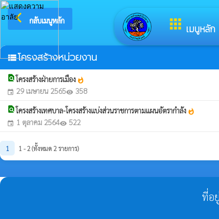
arrow_back_ios
ยินดีต้อน
กลับเมนูหลัก
apps
เมนูหลัก
โครงสร้างหน่วยงาน
view_list
find_in_page
โครงสร้างฝ่ายการเมือง
whatshot
29 เมษายน 2565
358
event
visibility
find_in_page
โครงสร้างเทศบาล-โครงสร้างแบ่งส่วนราชการตามแผนอัตรากำลัง
whatshot
1 ตุลาคม 2564
522
event
visibility
1
1 - 2 (ทั้งหมด 2 รายการ)
ที่อ